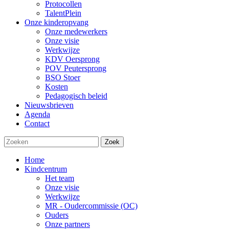
Protocollen
TalentPlein
Onze kinderopvang
Onze medewerkers
Onze visie
Werkwijze
KDV Oersprong
POV Peutersprong
BSO Stoer
Kosten
Pedagogisch beleid
Nieuwsbrieven
Agenda
Contact
Zoek
Home
Kindcentrum
Het team
Onze visie
Werkwijze
MR - Oudercommissie (OC)
Ouders
Onze partners