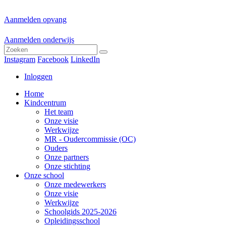
Aanmelden opvang
Aanmelden onderwijs
Instagram
Facebook
LinkedIn
Inloggen
Home
Kindcentrum
Het team
Onze visie
Werkwijze
MR - Oudercommissie (OC)
Ouders
Onze partners
Onze stichting
Onze school
Onze medewerkers
Onze visie
Werkwijze
Schoolgids 2025-2026
Opleidingsschool