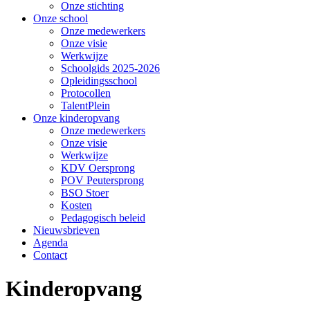
Onze stichting
Onze school
Onze medewerkers
Onze visie
Werkwijze
Schoolgids 2025-2026
Opleidingsschool
Protocollen
TalentPlein
Onze kinderopvang
Onze medewerkers
Onze visie
Werkwijze
KDV Oersprong
POV Peutersprong
BSO Stoer
Kosten
Pedagogisch beleid
Nieuwsbrieven
Agenda
Contact
Kinderopvang