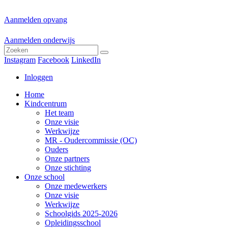
Aanmelden opvang
Aanmelden onderwijs
Instagram
Facebook
LinkedIn
Inloggen
Home
Kindcentrum
Het team
Onze visie
Werkwijze
MR - Oudercommissie (OC)
Ouders
Onze partners
Onze stichting
Onze school
Onze medewerkers
Onze visie
Werkwijze
Schoolgids 2025-2026
Opleidingsschool