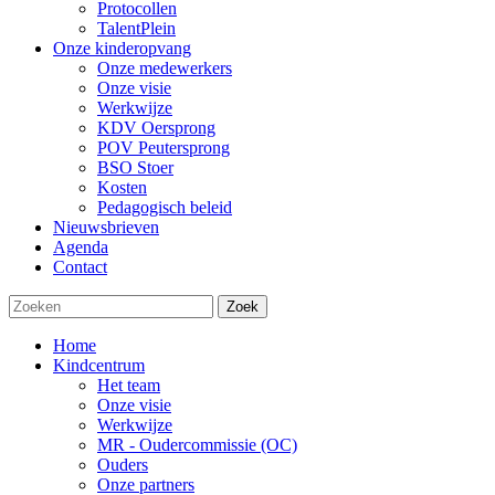
Protocollen
TalentPlein
Onze kinderopvang
Onze medewerkers
Onze visie
Werkwijze
KDV Oersprong
POV Peutersprong
BSO Stoer
Kosten
Pedagogisch beleid
Nieuwsbrieven
Agenda
Contact
Zoek
Home
Kindcentrum
Het team
Onze visie
Werkwijze
MR - Oudercommissie (OC)
Ouders
Onze partners