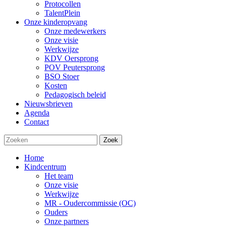
Protocollen
TalentPlein
Onze kinderopvang
Onze medewerkers
Onze visie
Werkwijze
KDV Oersprong
POV Peutersprong
BSO Stoer
Kosten
Pedagogisch beleid
Nieuwsbrieven
Agenda
Contact
Zoek
Home
Kindcentrum
Het team
Onze visie
Werkwijze
MR - Oudercommissie (OC)
Ouders
Onze partners