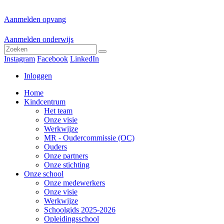
Aanmelden opvang
Aanmelden onderwijs
Instagram
Facebook
LinkedIn
Inloggen
Home
Kindcentrum
Het team
Onze visie
Werkwijze
MR - Oudercommissie (OC)
Ouders
Onze partners
Onze stichting
Onze school
Onze medewerkers
Onze visie
Werkwijze
Schoolgids 2025-2026
Opleidingsschool