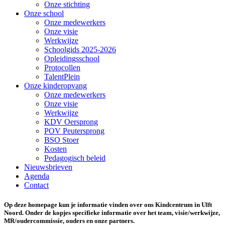
Onze stichting
Onze school
Onze medewerkers
Onze visie
Werkwijze
Schoolgids 2025-2026
Opleidingsschool
Protocollen
TalentPlein
Onze kinderopvang
Onze medewerkers
Onze visie
Werkwijze
KDV Oersprong
POV Peutersprong
BSO Stoer
Kosten
Pedagogisch beleid
Nieuwsbrieven
Agenda
Contact
Op deze homepage kun je informatie vinden over ons Kindcentrum in Ulft
Noord. Onder de kopjes specifieke informatie over het team, visie/werkwijze,
MR/oudercommissie, ouders en onze partners.