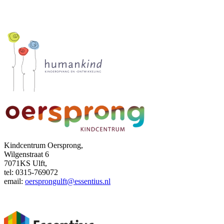
Kindcentrum Oersprong,
Wilgenstraat 6
7071KS Ulft,
tel: 0315-769072
email:
oersprongulft@essentius.nl