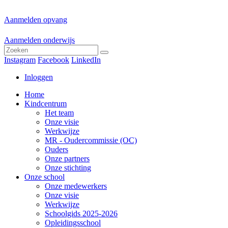
Aanmelden opvang
Aanmelden onderwijs
Instagram
Facebook
LinkedIn
Inloggen
Home
Kindcentrum
Het team
Onze visie
Werkwijze
MR - Oudercommissie (OC)
Ouders
Onze partners
Onze stichting
Onze school
Onze medewerkers
Onze visie
Werkwijze
Schoolgids 2025-2026
Opleidingsschool