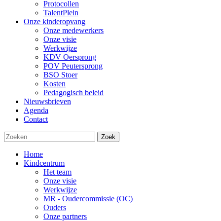
Protocollen
TalentPlein
Onze kinderopvang
Onze medewerkers
Onze visie
Werkwijze
KDV Oersprong
POV Peutersprong
BSO Stoer
Kosten
Pedagogisch beleid
Nieuwsbrieven
Agenda
Contact
Zoek
Home
Kindcentrum
Het team
Onze visie
Werkwijze
MR - Oudercommissie (OC)
Ouders
Onze partners