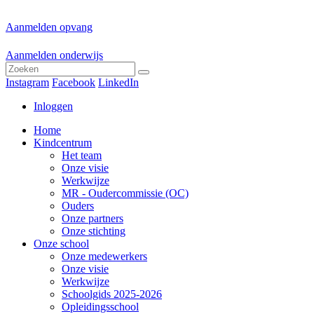
Aanmelden opvang
Aanmelden onderwijs
Instagram
Facebook
LinkedIn
Inloggen
Home
Kindcentrum
Het team
Onze visie
Werkwijze
MR - Oudercommissie (OC)
Ouders
Onze partners
Onze stichting
Onze school
Onze medewerkers
Onze visie
Werkwijze
Schoolgids 2025-2026
Opleidingsschool