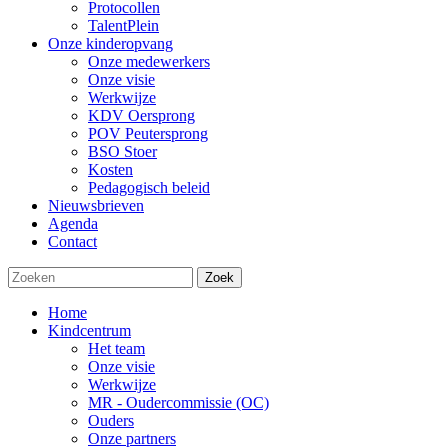
Protocollen
TalentPlein
Onze kinderopvang
Onze medewerkers
Onze visie
Werkwijze
KDV Oersprong
POV Peutersprong
BSO Stoer
Kosten
Pedagogisch beleid
Nieuwsbrieven
Agenda
Contact
Zoek
Home
Kindcentrum
Het team
Onze visie
Werkwijze
MR - Oudercommissie (OC)
Ouders
Onze partners