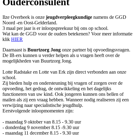
Ouderconsulent
Ilze Overbeek is onze
jeugdverpleegkundige
namens de GGD
Noord -en Oost-Gelderland.
3 maal per jaar is er inloopspreekuur bij ons op school.
Wat kan de GGD voor de ouders betekenen? Voor meer informatie
klik
HIER
Daarnaast is
Buurtzorg Jong
onze partner bij opvoedingsvragen.
De IB-ers kunnen u verder helpen als u vragen heeft over de
mogelijkheden van Buurtzorg Jong.
Lotte Radstake en Lotte van Erk zijn direct verbonden aan onze
school.
Zij bieden hulp en ondersteuning bij vragen of zorgen over de
opvoeding, het gedrag, de ontwikkeling en het dagelijks
functioneren van uw kind. Ook jongeren kunnen ons bellen of
mailen als zij een vraag hebben. Wanneer nodig realiseren zij een
verwijzing naar specialistische jeugdhulp.
Eerstvolgende inloopmomenten zijn:
- maandag 9 oktober van 8.15 - 9.30 uur
- donderdag 9 november 8.15 -9.30 uur
- maandag 11 december 8.15 - 9.30 uur