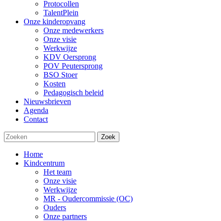
Protocollen
TalentPlein
Onze kinderopvang
Onze medewerkers
Onze visie
Werkwijze
KDV Oersprong
POV Peutersprong
BSO Stoer
Kosten
Pedagogisch beleid
Nieuwsbrieven
Agenda
Contact
Zoek
Home
Kindcentrum
Het team
Onze visie
Werkwijze
MR - Oudercommissie (OC)
Ouders
Onze partners