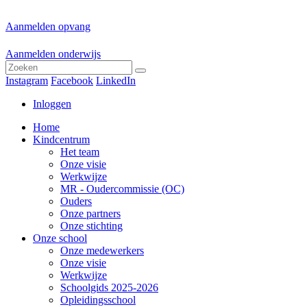
Aanmelden opvang
Aanmelden onderwijs
Instagram
Facebook
LinkedIn
Inloggen
Home
Kindcentrum
Het team
Onze visie
Werkwijze
MR - Oudercommissie (OC)
Ouders
Onze partners
Onze stichting
Onze school
Onze medewerkers
Onze visie
Werkwijze
Schoolgids 2025-2026
Opleidingsschool