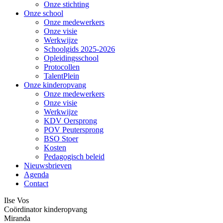
Onze stichting
Onze school
Onze medewerkers
Onze visie
Werkwijze
Schoolgids 2025-2026
Opleidingsschool
Protocollen
TalentPlein
Onze kinderopvang
Onze medewerkers
Onze visie
Werkwijze
KDV Oersprong
POV Peutersprong
BSO Stoer
Kosten
Pedagogisch beleid
Nieuwsbrieven
Agenda
Contact
Ilse Vos
Coördinator kinderopvang
Miranda