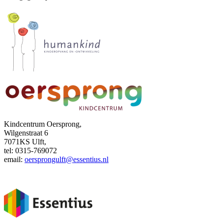
Kindcentrum Oersprong,
Wilgenstraat 6
7071KS Ulft,
tel: 0315-769072
email:
oersprongulft@essentius.nl